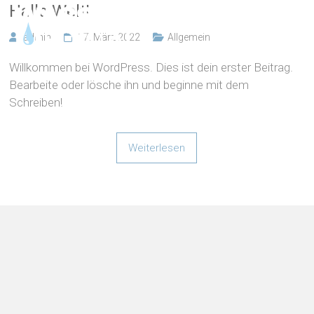
Zum
Hallo Welt!
MENU
Inhalt
springen
admin
17. März 2022
Allgemein
Willkommen bei WordPress. Dies ist dein erster Beitrag.
Bearbeite oder lösche ihn und beginne mit dem
Schreiben!
Weiterlesen