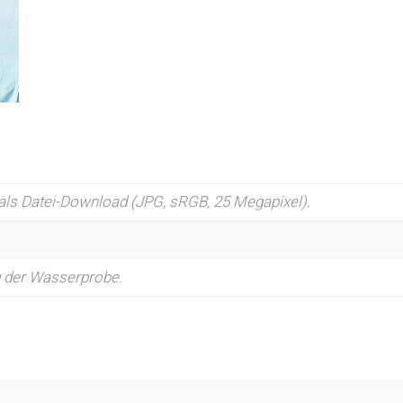
(1
Foto)
Menge
 als Datei-Download (JPG, sRGB, 25 Megapixel).
g der Wasserprobe.